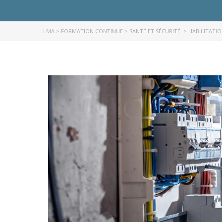
LMA
>
FORMATION CONTINUE
>
SANTÉ ET SÉCURITÉ ​
>
HABILITATIO