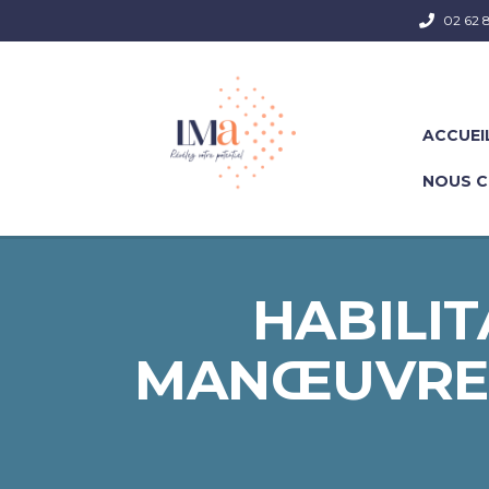
02 62 8
ACCUEI
NOUS 
HABILIT
MANŒUVRE –