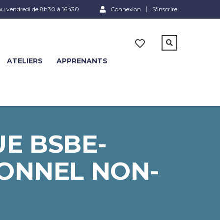
au vendredi de 8h30 à 16h30
Connexion
S'inscrire
ATELIERS
APPRENANTS
UE BSBE-
SONNEL NON-