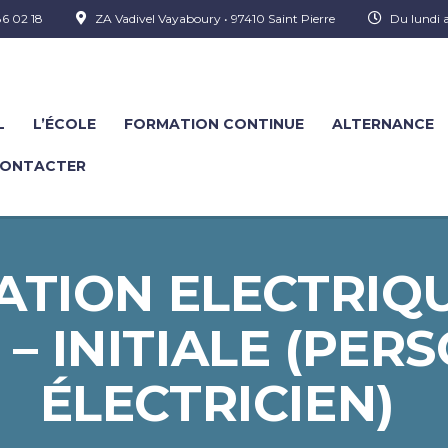
6 02 18
ZA Vadivel Vayaboury • 97410 Saint Pierre
Du lundi 
L
L’ÉCOLE
FORMATION CONTINUE
ALTERNANCE
CONTACTER
ATION ELECTRIQ
 INITIALE (PER
ÉLECTRICIEN) ​