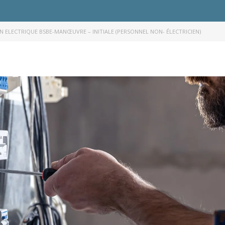
N ELECTRIQUE BSBE-MANŒUVRE – INITIALE (PERSONNEL NON- ÉLECTRICIEN) ​