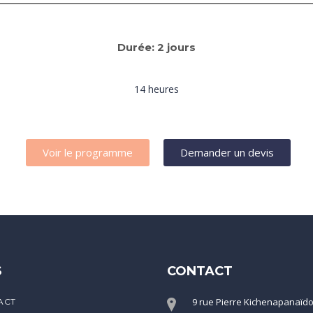
Durée: 2 jours
14 heures
Voir le programme
Demander un devis
S
CONTACT
9 rue Pierre Kichenapanaïd
ACT