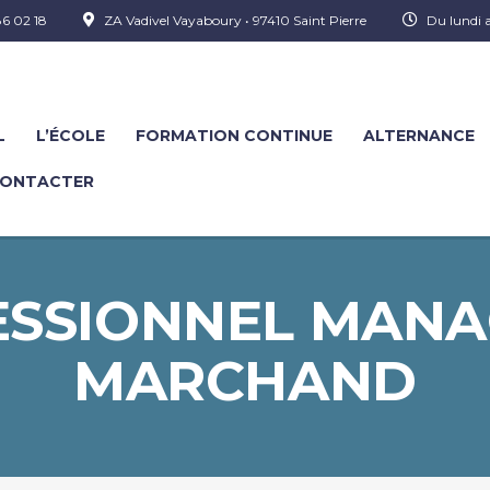
6 02 18
ZA Vadivel Vayaboury • 97410 Saint Pierre
Du lundi 
L
L’ÉCOLE
FORMATION CONTINUE
ALTERNANCE
CONTACTER
ESSIONNEL MANA
MARCHAND