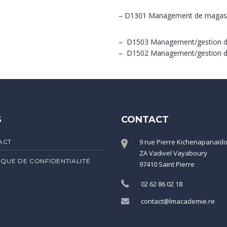
– D1301 Management de magasin 
– D1503 Management/gestion de 
– D1502 Management/gestion de 
S
CONTACT
9 rue Pierre Kichenapanaïd
ACT
ZA Vadivel Vayaboury
IQUE DE CONFIDENTIALITÉ
97410 Saint Pierre
02 62 86 02 18
contact@lmacademie.re