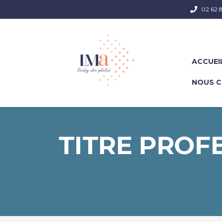
02 62 8
ACCUEI
NOUS 
TITRE PROF