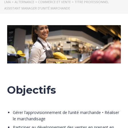
LMA
>
ALTERNANCE
>
COMMERCE ET VENTE
>
TITRE PROFESSIONNEL
ASSISTANT MANAGER D’UNITÉ MARCHANDE
Objectifs
Gérer l’approvisionnement de l’unité marchande • Réaliser
le marchandisage
Participer au développement des ventes en prenant en